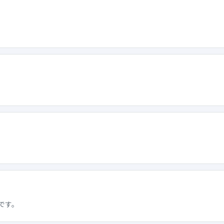
。
です。