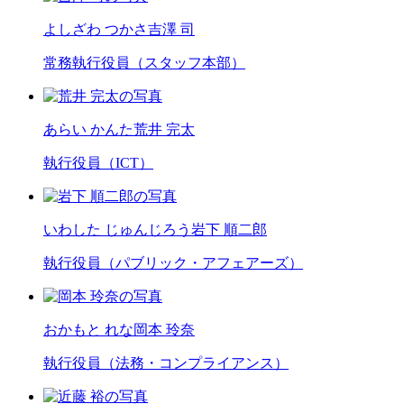
よしざわ つかさ
吉澤 司
常務執行役員（スタッフ本部）
あらい かんた
荒井 完太
執行役員（ICT）
いわした じゅんじろう
岩下 順二郎
執行役員（パブリック・アフェアーズ）
おかもと れな
岡本 玲奈
執行役員（法務・コンプライアンス）