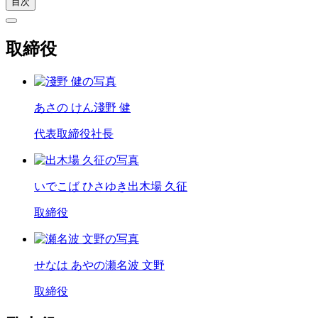
目次
取締役
あさの けん
淺野 健
代表取締役社長
いでこば ひさゆき
出木場 久征
取締役
せなは あやの
瀬名波 文野
取締役