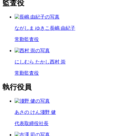
監査役
ながしま ゆきこ
長嶋 由紀子
常勤監査役
にしむら たかし
西村 崇
常勤監査役
執行役員
あさの けん
淺野 健
代表取締役社長