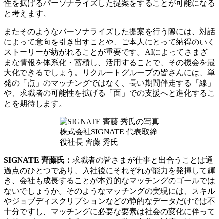
性を拡げるパーソナライズした提案をすることが可能になる
と考えます。
またそのようなパーソナライズした提案を行う際には、対話
によって意向を引き出すことや、ご本人にとって納得のいく
ストーリーが紡がれることが重要です。AIによってさまざ
まな情報を体系化・蓄積し、活用することで、その機会を最
大化できるでしょう。リクルートグループの皆さんには、単
発の「点」のマッチングではなく、長い期間伴走する「線」
や、求職者の可能性を拡げる「面」での支援へと進化するこ
とを期待します。
株式会社SIGNATE 代表取締
役社長 齊藤 秀氏
SIGNATE 齊藤氏：
求職者の皆さまが仕事と出合うことは通
過点のひとつであり、入社後にそれぞれが能力を発揮して輝
き、会社も成長することが本質的なマッチングのゴールでは
ないでしょうか。そのようなマッチングの実現には、スキル
やジョブディスクリプションなどの静的なデータだけでは不
十分ですし、マッチングに必要な要素は社会の変化に伴って