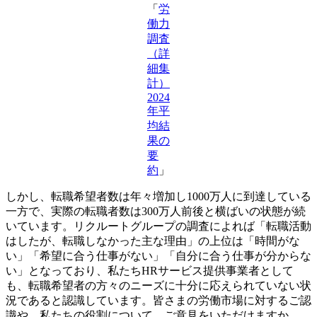
「
労
働力
調査
（詳
細集
計）
2024
年平
均結
果の
要
約
」
しかし、転職希望者数は年々増加し1000万人に到達している
一方で、実際の転職者数は300万人前後と横ばいの状態が続
いています。リクルートグループの調査によれば「転職活動
はしたが、転職しなかった主な理由」の上位は「時間がな
い」「希望に合う仕事がない」「自分に合う仕事が分からな
い」となっており、私たちHRサービス提供事業者として
も、転職希望者の方々のニーズに十分に応えられていない状
況であると認識しています。皆さまの労働市場に対するご認
識や、私たちの役割について、ご意見をいただけますか。