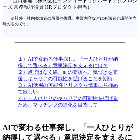
山口順通（株式会社インディードリクルートテクノロジ
ーズ 常務執行役員 HRプロダクト担当）
※社外・社内参加者の所属や役職、事業内容などは有識者会議開催当
時のものです。
１）AIで変わる仕事探し。『一人ひとりが納
得して選べる』意思決定を支えるには？
２）点ではなく線、面の支援へ。気づきを支
援しキャリアの可能性を拡げることを期待
３）AI活用の可能性とリスクを慎重に見極め
て欲しい
４）一人ひとりのキャリアの可能性を拡げる
ため、マッチングの進化を目指して
AIで変わる仕事探し。「一人ひとりが
納得して選べる」意思決定を支えるに