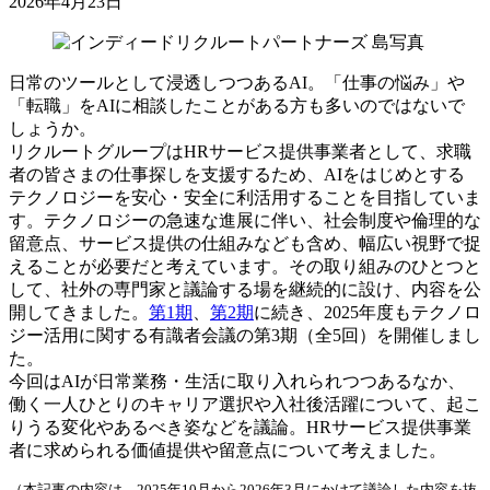
2026年4月23日
日常のツールとして浸透しつつあるAI。「仕事の悩み」や
「転職」をAIに相談したことがある方も多いのではないで
しょうか。
リクルートグループはHRサービス提供事業者として、求職
者の皆さまの仕事探しを支援するため、AIをはじめとする
テクノロジーを安心・安全に利活用することを目指していま
す。テクノロジーの急速な進展に伴い、社会制度や倫理的な
留意点、サービス提供の仕組みなども含め、幅広い視野で捉
えることが必要だと考えています。その取り組みのひとつと
して、社外の専門家と議論する場を継続的に設け、内容を公
開してきました。
第1期
、
第2期
に続き、2025年度もテクノロ
ジー活用に関する有識者会議の第3期（全5回）を開催しまし
た。
今回はAIが日常業務・生活に取り入れられつつあるなか、
働く一人ひとりのキャリア選択や入社後活躍について、起こ
りうる変化やあるべき姿などを議論。HRサービス提供事業
者に求められる価値提供や留意点について考えました。
（本記事の内容は、2025年10月から2026年3月にかけて議論した内容を抜