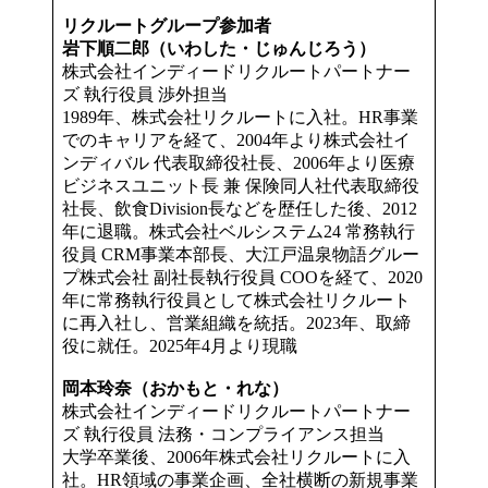
リクルートグループ参加者
岩下順二郎（いわした・じゅんじろう）
株式会社インディードリクルートパートナー
ズ 執行役員 渉外担当
1989年、株式会社リクルートに入社。HR事業
でのキャリアを経て、2004年より株式会社イ
ンディバル 代表取締役社長、2006年より医療
ビジネスユニット長 兼 保険同人社代表取締役
社長、飲食Division長などを歴任した後、2012
年に退職。株式会社ベルシステム24 常務執行
役員 CRM事業本部長、大江戸温泉物語グルー
プ株式会社 副社長執行役員 COOを経て、2020
年に常務執行役員として株式会社リクルート
に再入社し、営業組織を統括。2023年、取締
役に就任。2025年4月より現職
岡本玲奈（おかもと・れな）
株式会社インディードリクルートパートナー
ズ 執行役員 法務・コンプライアンス担当
大学卒業後、2006年株式会社リクルートに入
社。HR領域の事業企画、全社横断の新規事業