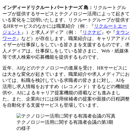
インディードリクルートパートナーズ 島：
リクルートグル
ープが提供するサービスとテクノロジー活用によって起きて
いる変化をご説明いたします。リクルートグループが提供す
るHRサービスのなかには職業紹介（例：『
リクルートエー
ジェント
』）と求人メディア（例：『
リクナビ
』や『
タウン
ワーク
』など）が存在します。職業紹介は、キャリアアドバ
イザーが仕事探しをしている皆さまを支援するものです。求
人メディアは、仕事探しをしている皆さまに、Web・紙媒体
等で求人検索や応募機能を提供するものです。
近年、AIなどのテクノロジーの進展を受け、HRサービスに
は大きな変化が起きています。職業紹介や求人メディアにお
いては、転職を検討している求職者の皆さまに対し、AIを
活用し求人情報をおすすめ（レコメンド）するなどの機能提
供や、AIによるキャリア提案機能の搭載なども進みまし
た。また、企業向けには採用候補者の提案や面接の日程調整
を自動化する支援サービスも登場しています。
テクノロジー活用に関する有識者会議の第3期
の様子