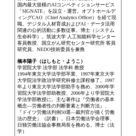
国内最大規模のAIコンペティションサービス
「SIGNATE」を設立・運営。オプトホールデ
ィングCAO（Chief Analytics Officer）を経て現
職。デジタル人材育成およびAI・データ活用
関連の公的活動に多数従事。博士（システム
生命科学）。筑波大学 人工知能科学センター
客員教授、国立がん研究センター研究所 客員
研究員、NEDO技術委員を兼務
橋本陽子（はしもと・ようこ）
学習院大学 法学部 法学科 教授
1994年東京大学法学部卒業、1997年東京大学
大学院法学政治学研究科修士課程修了。1997
年より東京大学法学部助手を務め、2000年学
習院大学法学部助教授、2006年より学習院大
学法学部教授に。主な著作は『労働者の基本
概念―労働者性の判断要素と判断方法』、
『ドイツ労働法判例50選―裁判官が描く労働
法の歴史』（訳書）。日本労働法学会理事、
日独労働法協会事務局長を務める。博士（法
学）