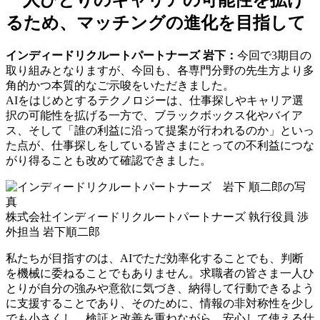
一人ひとりのキャリアの可能性を拡げ
るため、マッチングの進化を目指して
インディードリクルートパートナーズ 岩下：
今回で3期目の
取り組みとなりますが、今回も、各専門分野の先生方より多
角的かつ本質的なご示唆をいただきました。
AIをはじめとするテクノロジーは、仕事探しやキャリア選
択の可能性を拡げる一方で、ブラックボックス化やバイア
ス、そして「誰の利益に沿って提案が行われるのか」といっ
た点が、仕事探しをしている皆さまにとっての不利益につな
がり得ることも改めて確認できました。
株式会社インディードリクルートパートナーズ 執行役員 渉
外担当 岩下順二郎
私たちが目指すのは、AIでただ効率化することでも、判断
を機械に委ねることでもありません。求職者の皆さま一人ひ
とりが自分の強みや意欲に気づき、納得して行動できるよう
に支援することであり、そのために、情報の非対称性を少し
でも小さくし、検証と改善を重ねながら、安心して使える仕