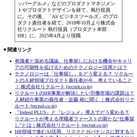
ッパーグルメ』などのプロダクトマネジメン
トやプロダクトデザインを経て、執行役員
に。その後、「Air ビジネスツールズ」のプロ
ダクト責任者を経て、2018年10月より株式会
社リクルート 執行役員（プロダクト本部
HR）に。2025年4月より現職
▼関連リンク
有識者と深める議論、仕事探しにおける機会やキャリ
アの可能性を拡げるためのテクノロジー活用とは？
テクノロジーは「仕事探し」をどう変える？ リクルー
トの人材領域プロダクト責任者が今、考えていること
｜ 株式会社リクルート (recruit.co.jp)
リクルートのHR事業が解決したい労働市場の課題は？
人材紹介事業の責任者・近藤 裕に聞く ｜株式会社リク
ルート (recruit.co.jp)
『Indeed PLUS』と『レジュメ』導入でどう変わる？
リクルートが考える求職者ファーストの新たな“仕事探
し”とは｜株式会社リクルート (recruit.co.jp)
HR領域で進むAI活用、リスクとガバナンスに対するリ