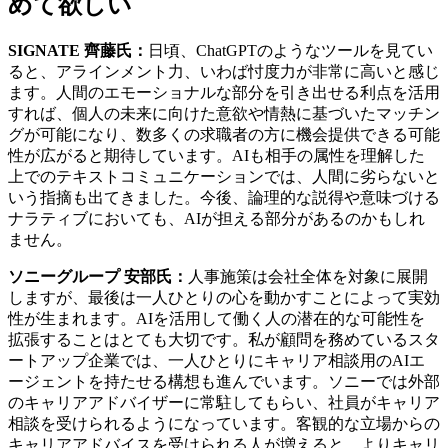
めて欲しい
SIGNATE 齊藤氏：
日頃、ChatGPTのようなツールを見てい
ると、アラインメント力、いわば忖度力が非常に高いと感じ
ます。人間のエモーショナルな部分を引き出せる利点を活用
すれば、個人の未来に向けた意欲や情熱に基づいたマッチン
グが可能になり、数多くの求職者の方に機会提供できる可能
性が広がると期待しています。AIも相手の属性を理解した
上でのテキストコミュニケーションでは、人間に劣らないと
いう指摘も出てきました。今後、論理的な説得や意味づける
ナラティブにおいても、AIが担える部分があるのかもしれ
ません。
ソニーグループ 安部氏：
人事施策は会社全体を対象に展開
しますが、最後は一人ひとりの心を動かすことによって実効
性が生まれます。AIを活用して働く人の潜在的な可能性を
拡張することはとても大切です。私が顧問を務めているスタ
ートアップ企業では、一人ひとりにキャリア相談用のAIエ
ージェントを持たせる構想も進んでいます。ソニーでは外部
のキャリアアドバイザーに常駐してもらい、社員がキャリア
相談を受けられるようになっています。客観的な立場からの
キャリアアドバイスを受けられる人が増えると、よりキャリ