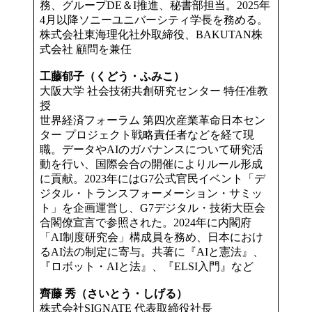
務、グループDE＆I推進、秘書部担当。2025年
4月以降ソニーユニバーシティ学長を務める。
株式会社東海理化社外取締役、BAKUTAN株
式会社 顧問を兼任
工藤郁子（くどう・ふみこ）
大阪大学 社会技術共創研究センター 特任准教
授
世界経済フォーラム 第四次産業革命日本セン
ター プロジェクト戦略責任者などを経て現
職。データやAIのガバナンスについて研究活
動を行い、国際会合の開催によりルール形成
に貢献。2023年にはG7公式官民イベント「デ
ジタル・トランスフォーメーション・サミッ
ト」を企画運営し、G7デジタル・技術大臣会
合閣僚宣言で参照された。2024年に内閣府
「AI制度研究会」構成員を務め、日本におけ
るAI法の制定に寄与。共著に『AIと憲法』、
『ロボット・AIと法』、『ELSI入門』など
齊藤 秀（さいとう・しげる）
株式会社SIGNATE 代表取締役社長