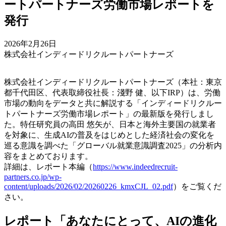
ートパートナーズ労働市場レポートを
発行
2026年2月26日
株式会社インディードリクルートパートナーズ
株式会社インディードリクルートパートナーズ（本社：東京
都千代田区、代表取締役社長：淺野 健、以下IRP）は、労働
市場の動向をデータと共に解説する「インディードリクルー
トパートナーズ労働市場レポート」の最新版を発行しまし
た。特任研究員の高田 悠矢が、日本と海外主要国の就業者
を対象に、生成AIの普及をはじめとした経済社会の変化を
巡る意識を調べた「グローバル就業意識調査2025」の分析内
容をまとめております。
詳細は、レポート本編（
https://www.indeedrecruit-
partners.co.jp/wp-
content/uploads/2026/02/20260226_kmxCJL_02.pdf
）をご覧くだ
さい。
レポート「あなたにとって、AIの進化